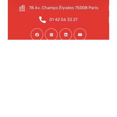
78 Av. Champs Élysées 75008 Paris
01 42 56 32 27
Nous facilitons tous vos démarches !
Nous rendons les obstacles plus simples, en vous
fournissant des conseils clairs et des solutions
efficaces pour assurer votre succès.
Notre agence propose un service complet de
légalisation et d’apostille pour simplifier vos