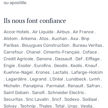
ou apostille.
Ils nous font confiance
Accor Hotels . Air Liquide . Airbus . Air France .
Alstom . Arkema . Atos . Auchan . Axa . Bnp
Paribas . Bouygues Construction . Bureau Veritas .
Carrefour . Chanel . Ciments-Français . Coface .
Credit Agricole . Danone . Dassault . Def . Eiffage .
Engie . Essilor . Eurofins . Geodis . Keolis . Knauf .
Kuehne-Nagel . Krones . Lactalis . Lafarge-Holcim
. Lagardère . Legrand . L’Oréal . Lundbeck . Lvmh .
Michelin . Panalpina . Parmalat . Renault . Safran .
Saint Gobain . Sanofi . Schneider Electric .
Securitas . Snc Lavalin . Sncf . Sodexo . Sodiaal .
Solvay . Technip . Thales . Total . Urgo . Veolia .