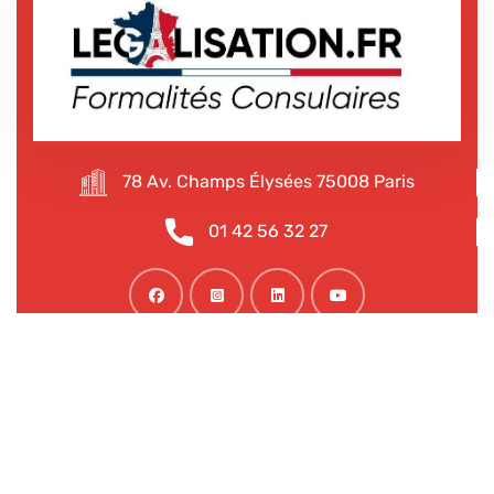
78 Av. Champs Élysées 75008 Paris
01 42 56 32 27
Nous facilitons tous vos démarches !
Nous rendons les obstacles plus simples, en vous