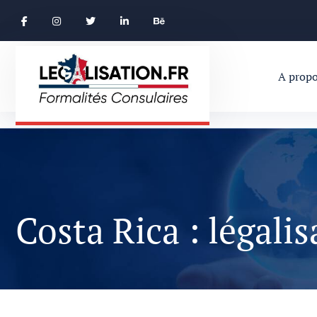
A propo
Costa Rica : légali